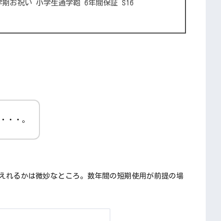
期お祝い 小学生通学鞄 6年間保証 S16
も・・・。
耐えれるかは微妙なところ。数年間の短期使用が前提の場