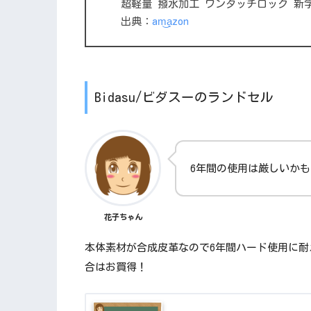
超軽量 撥水加工 ワンタッチロック 新学
出典：
am͜a͉zon
Bidasu/ビダスーのランドセル
6年間の使用は厳しいか
花子ちゃん
本体素材が合成皮革なので6年間ハード使用に
合はお買得！