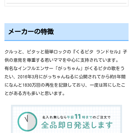
2021/4/15
ランドセルの名入れサービス実施中！
2021/4/15
【早期購入特典】1万円分の図書カードプ
レゼントいたします！
メーカーの特徴
2021/3/26
【数量限定】2022年度のカタログご注文で
くるピタオリジナル抗菌マスクケースプレ
クルっと、ピタッと簡単ロックの『くるピタ ランドセル』子
ゼント中！
供の意見を尊重する若いママを中心に支持されています。
2021/3/19
お取扱店舗の検索ができるようになりまし
有名なインフルエンサー「がっちゃん」がくるピタの歌をう
た！
たい、2016年3月にがっちゃんねるに公開されてから約5年間
になんと1830万回の再生を記録しており、一度は耳にしたこ
2021/3/4
イトーヨーカドー様「バーチャル店舗」に
とがある方も多いと思います。
て「くるピタランドセル」が掲載中
2021/3/1
2022年度ご入学用ランドセルの予約販売が
開始いたしました！
2021/2/8
くるピタランドセルのうた【がっちゃん】