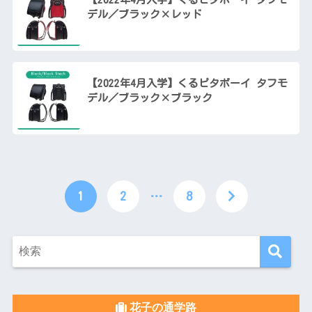
デル／ブラック×レッド
【2022年4月入学】くるピタボーイ タフモ
デル／ブラック×ブラック
1
2
…
8
花子の通学路