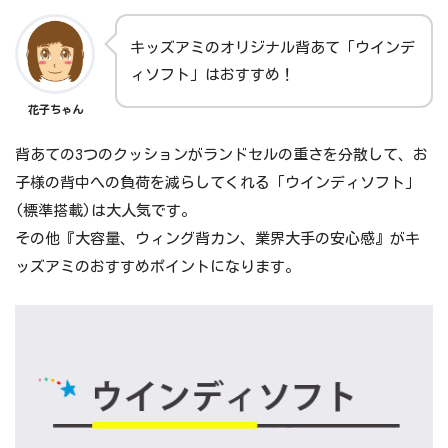
2021/4/23
新型コロナウイルス感染症の拡大防止対策
キッズアミのオリジナル背あて「ウインデ
について
ィソフト」はおすすめ！
2021/4/23
藤崎百貨店
花子ちゃん
2021/4/7
【4/10 東京ショールーム】イベントの関係
背あての3つのクッションがランドセルの重さを分散して、お
で入店をお待ちいただく場合がございます
子様の背中への負荷を減らしてくれる「ウインディソフト」
2021/4/6
最新の展示会・販売会情報を更新いたしま
(標準搭載)は大人気です。
した
その他『大容量、ウィング背カン、業界大手の安心感』がキ
ッズアミのおすすめポイントになります。
2021/3/19
【4月上旬】新作ランドセルをラインナップ
に追加予定
2021/3/5
2021年度【最新カタログ】発送開始
2021/3/4
【緊急事態宣言の解除まで延長】ショール
ーム時短営業のお知らせ
2021/3/1
【合同ランドセル展示会 2021】参加のお知