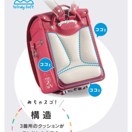
らせ
2021/2/3
キッズアミランドセル体験会中止のお知ら
せ
2021/2/3
【3/5まで延長】ショールーム時短営業のお
知らせ
2021/1/22
【延長】ショールーム時短営業のお知らせ
2021/1/8
ショールーム時短営業のお知らせ
2021/1/8
【1/30[土]開催中止のお知らせ】キッズア
ミランドセル体験会
2020/12/25
キッズアミランドセル体験説明会
2020/12/18
【藤本美貴様とのタイアップ動画(第二
弾)】Youtubeで公開されました！