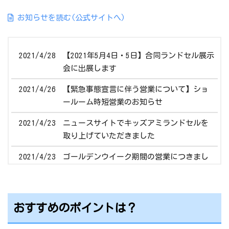
お知らせを読む(公式サイトへ)
2021/4/28
【2021年5月4日・5日】合同ランドセル展示
会に出展します
2021/4/26
【緊急事態宣言に伴う営業について】ショ
ールーム時短営業のお知らせ
2021/4/23
ニュースサイトでキッズアミランドセルを
取り上げていただきました
2021/4/23
ゴールデンウイーク期間の営業につきまし
て
2021/4/23
【営業日変更】4/24(土) 東京ショールーム
おすすめのポイントは？
2021/4/23
【新作ランドセル】藤本美貴さんプロデュ
ース 「はろー！ぷりんせす」