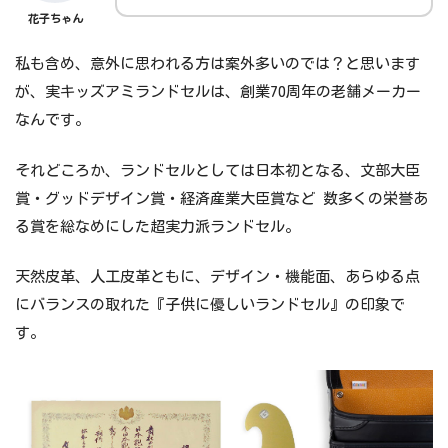
2017/5/29
2018年度向け東京本社ランドセル販売会の
花子ちゃん
お知らせ
私も含め、意外に思われる方は案外多いのでは？と思います
が、実キッズアミランドセルは、創業70周年の老舗メーカー
なんです。
それどころか、ランドセルとしては日本初となる、文部大臣
賞・グッドデザイン賞・経済産業大臣賞など 数多くの栄誉あ
る賞を総なめにした超実力派ランドセル。
天然皮革、人工皮革ともに、デザイン・機能面、あらゆる点
にバランスの取れた『子供に優しいランドセル』の印象で
す。