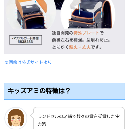
2019/2/26
2020年度東京ランドセル販売会のお知らせ
2018/8/31
カタログ配布終了のお知らせ
2018/6/7
今期新商品 「エレファントキューブ(9110
7)」に関して
2018/6/7
今期新商品 「ペリカンポッケ(61103)」に
関して
※画像は公式サイトより
2018/6/4
長野工場第三工場完成オープンのお知らせ
2017/9/4
2018年度向け東京本社セールのお知らせ
キッズアミの特徴は？
2017/8/22
2018年度向け長野工場セールのお知らせ
2017/6/23
デニムランドセル
2017/6/14
2018年度向け長野工場ランドセル販売会の
ランドセルの老舗で数々の賞を受賞した実
お知らせ
力派