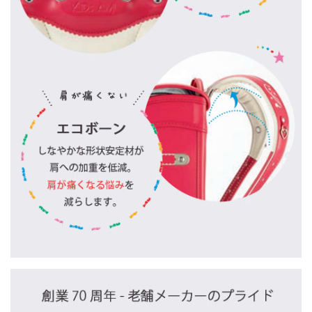
2020/9/14
可愛さと上品さを表現したランドセル「ア
ミティ」に新色が加わりました♪
2020/9/2
お家でご試着♪【ランドセル貸出キャンペ
ーン】
2020/8/20
【林友ホール・長野県松本市】2021年度 ご
入学向け ランドセル販売会
2020/8/5
【本社ショールーム・東京都足立区】2021
年度 ご入学向け ランドセル販売会
2020/7/26
【藤本美貴様とのタイアップ動画】Youtube
で公開されました！
2020/7/22
【長野市芸術館】2021年度 ご入学向け ラ
ンドセル販売会
2020/7/22
【長野工場】2021年度 ご入学向け ランド