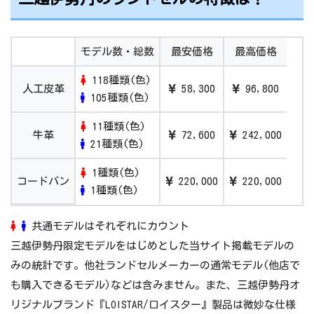
2021/4/12
日本橋三越本店【三越のランドセル2022】
2021/4/7
銀座三越 2022年4月ご入学 三越伊勢丹ラン
モデル数・総数
最安価格
最高価格
ドセル販売会
118種類(色)
人工皮革
58,300
96,800
2021/4/8
静岡伊勢丹 2022年度ランドセル販売会
105種類(色)
2021/4/9
【開催中止】伊勢丹新宿店「伊勢丹ランドセ
11種類(色)
牛革
72,600
242,000
ルフェスティバル2021」
21種類(色)
2021/4/10
伊勢丹浦和店「2022三越伊勢丹のランドセ
1種類(色)
コードバン
220,000
220,000
ル」
1種類(色)
共通モデルはそれぞれにカウント
三越伊勢丹限定モデルをはじめとした当サイト掲載モデルの
みの統計です。他社ランドセルメーカーの通常モデル(他店で
も購入できるモデル)などは含みません。また、三越伊勢丹オ
リジナルブランド『LOISTAR/ロイスター』製品は微妙な仕様