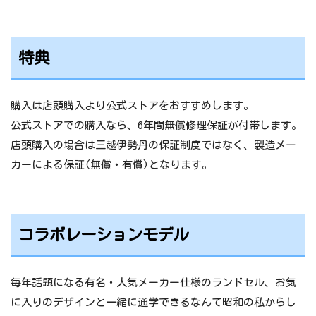
約600万
総パターン
名入れオプション、刺繍オプションは除く
特典
価格
69,300円～84,700円
牛革 2021/4/1(木)10:00～8/16(月)10:00
購入は店頭購入より公式ストアをおすすめします。
予約期間
クラリーノ 2021/4/1(木)10:00～10/1(金)1
0:00
公式ストアでの購入なら、6年間無償修理保証が付帯します。
店頭購入の場合は三越伊勢丹の保証制度ではなく、製造メー
クラリーノ®エフ/全12色
カーによる保証(無償・有償)となります。
69,300円、約1,260g
牛革に近い見た目
クラリーノ®レミニカ®/全4色
コラボレーションモデル
72,600円、約1,280g
牛革に近い見た目と耐傷加工
本体
クラリーノ®タフロック®/全3色
毎年話題になる有名・人気メーカー仕様のランドセル、お気
75,900円約、約1,290g
に入りのデザインと一緒に通学できるなんて昭和の私からし