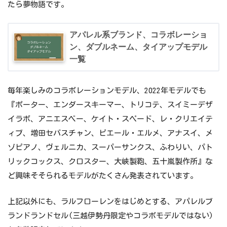
耐傷強化、見た目の牛革感は劣る
たら夢物語です。
牛革/全4色
80,300円、約1,460g
アパレル系ブランド、コラボレーショ
ン、ダブルネーム、タイアップモデル
縁巻き/全16色、背あて/全4色、内装柄/全10
一覧
選べる
柄、ジップ/全12色、カブセ鋲/全8種、ジッ
パーツ
プ引手/全8種、糸色/本体と同色
毎年楽しみのコラボレーションモデル、2022年モデルでも
名入れ(ネームプレート)+2,200円、刺繍(側
『ポーター、エンダースキーマー、トリコテ、スイミーデザ
オプション
面/全5種)+2,200円
イラボ、アニエスベー、ケイト・スペード、レ・クリエイテ
ィブ、増田セバスチャン、ピエール・エルメ、アナスイ、メ
キューブ型、背カン/フィットちゃん、持ち
標準品
手/あり、ロック形式/みらくるロック
ゾピアノ、ヴェルニカ、スーパーサンクス、ふわりい、パト
リックコックス、クロスター、大峽製鞄、五十嵐製作所』な
ど興味そそられるモデルがたくさん発表されています。
上記以外にも、ラルフローレンをはじめとする、アパレルブ
ランドランドセル(三越伊勢丹限定やコラボモデルではない)