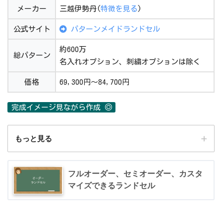
メーカー
三越伊勢丹(
特徴を見る
)
公式サイト
パターンメイドランドセル
約600万
総パターン
名入れオプション、刺繍オプションは除く
価格
69,300円～84,700円
完成イメージ見ながら作成 ◎
もっと見る
メーカー
三越伊勢丹(
特徴を見る
)
フルオーダー、セミオーダー、カスタ
マイズできるランドセル
公式サイト
パターンメイドランドセル
約600万
総パターン