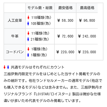
2021/4/7
銀座三越 2022年4月ご入学 三越伊勢丹ラン
モデル数・総数
最安価格
最高価格
ドセル販売会
118種類(色)
人工皮革
58,300
96,800
2021/4/8
静岡伊勢丹 2022年度ランドセル販売会
105種類(色)
2021/4/9
【開催中止】伊勢丹新宿店「伊勢丹ランドセ
11種類(色)
牛革
72,600
242,000
ルフェスティバル2021」
21種類(色)
2021/4/10
伊勢丹浦和店「2022三越伊勢丹のランドセ
1種類(色)
コードバン
220,000
220,000
ル」
1種類(色)
共通モデルはそれぞれにカウント
三越伊勢丹限定モデルをはじめとした当サイト掲載モデルの
みの統計です。他社ランドセルメーカーの通常モデル(他店で
も購入できるモデル)などは含みません。また、三越伊勢丹オ
リジナルブランド『LOISTAR/ロイスター』製品は微妙な仕様
違いが多いため代表モデルのみ掲載しています。