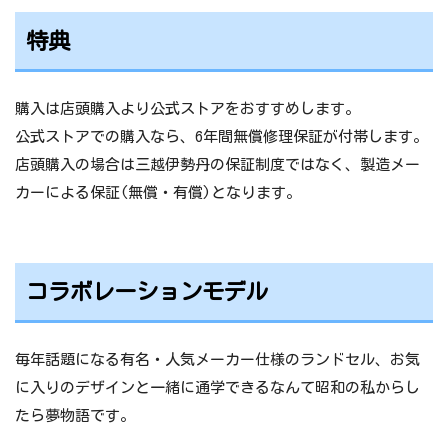
名入れオプション、刺繍オプションは除く
特典
価格
69,300円～84,700円
牛革 2021/4/1(木)10:00～8/16(月)10:00
購入は店頭購入より公式ストアをおすすめします。
予約期間
クラリーノ 2021/4/1(木)10:00～10/1(金)1
0:00
公式ストアでの購入なら、6年間無償修理保証が付帯します。
店頭購入の場合は三越伊勢丹の保証制度ではなく、製造メー
クラリーノ®エフ/全12色
カーによる保証(無償・有償)となります。
69,300円、約1,260g
牛革に近い見た目
クラリーノ®レミニカ®/全4色
コラボレーションモデル
72,600円、約1,280g
牛革に近い見た目と耐傷加工
本体
クラリーノ®タフロック®/全3色
毎年話題になる有名・人気メーカー仕様のランドセル、お気
75,900円約、約1,290g
に入りのデザインと一緒に通学できるなんて昭和の私からし
耐傷強化、見た目の牛革感は劣る
たら夢物語です。