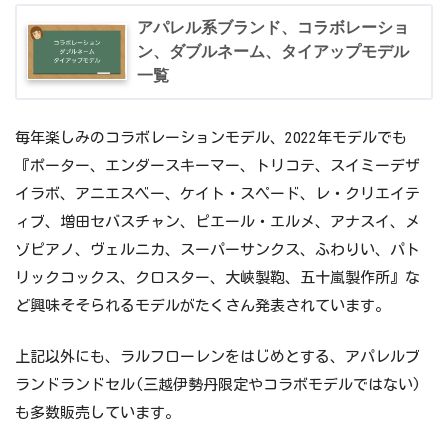
牛革/全4色
80,300円、約1,460g
アパレル系ブランド、コラボレーショ
ン、ダブルネーム、タイアップモデル
縁巻き/全16色、背あて/全4色、内装柄/全10
一覧
選べる
柄、ジップ/全12色、カブセ鋲/全8種、ジッ
パーツ
プ引手/全8種、糸色/本体と同色
毎年楽しみのコラボレーションモデル、2022年モデルでも
名入れ(ネームプレート)+2,200円、刺繍(側
『ポーター、エンダースキーマー、トリコテ、スイミーデザ
オプション
面/全5種)+2,200円
イラボ、アニエスベー、ケイト・スペード、レ・クリエイテ
ィブ、増田セバスチャン、ピエール・エルメ、アナスイ、メ
キューブ型、背カン/フィットちゃん、持ち
標準品
手/あり、ロック形式/みらくるロック
ゾピアノ、ヴェルニカ、スーパーサンクス、ふわりい、パト
リックコックス、クロスター、大峽製鞄、五十嵐製作所』な
ど興味そそられるモデルがたくさん発表されています。
上記以外にも、ラルフローレンをはじめとする、アパレルブ
ランドランドセル(三越伊勢丹限定やコラボモデルではない)
も多数販売しています。