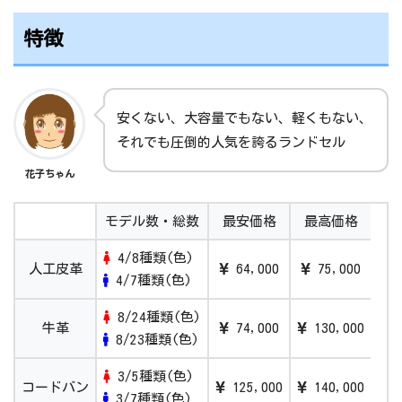
2021/4/9
Instagramキャンペーン「＃新入生の植物
園」を開催いたします。
特徴
2021/3/23
卒業後のランドセルリメイクをご希望のみ
なさまへ
安くない、大容量でもない、軽くもない、
2021/3/8
実店舗の入店予約制および接客について
それでも圧倒的人気を誇るランドセル
［3/8更新］
花子ちゃん
2021/2/26
実店舗・出張店舗でご購入の際は、事前の
お届け先登録がおすすめです
モデル数・総数
最安価格
最高価格
2021/2/26
「すべてのランドセルからご注文いただけ
4/8種類(色)
る期間」について
人工皮革
64,000
75,000
4/7種類(色)
2021/2/25
レンタルランドセルのサービス開始につい
8/24種類(色)
て
牛革
74,000
130,000
8/23種類(色)
2021/2/16
個人情報の取り扱いに関する一部変更につ
3/5種類(色)
いて
コードバン
125,000
140,000
3/7種類(色)