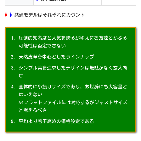
2021/2/15
2022年ご入学用ランドセル ラインアップ発
表会を開催いたします。
共通モデルはそれぞれにカウント
2021/2/5
当社大人向け鞄のホームページと紛らわし
いサイトについて
圧倒的知名度と人気を誇るがゆえにお友達とかぶる
可能性は否定できない
2021/1/28
ランドセルのご注文受付は1/31(日)まで
天然皮革を中心としたラインナップ
2021/1/25
童具店・横浜 臨時休業のお知らせ
シンプル美を追求したデザインは無駄がなく玄人向
2021/1/12
大雪による配送への影響について
け
全体的に小振りサイズであり、お世辞にも大容量と
2021/1/6
一部お客さま宛てDM記載の住所表示誤りに
はいえない
ついて
A4フラットファイルには対応するがジャストサイズ
2020/12/21
年末年始の休業と製品配送について日本経
と考えるべき
済新聞社「NIKKEIプラス1」に「どこでも社
平均より若干高めの価格設定である
会科見学」が掲載されました。