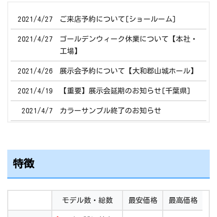
2021/4/27
ご来店予約について[ショールーム]
2021/4/27
ゴールデンウィーク休業について【本社・
工場】
2021/4/26
展示会予約について【大和郡山城ホール】
2021/4/19
【重要】展示会延期のお知らせ[千葉県]
2021/4/7
カラーサンプル終了のお知らせ
2021/4/5
メディア掲載情報
2021/2/9
2022年度モデル展示会開催案内
特徴
2020/5/11
【新型コロナウイルス感染拡大防止の取り
組みと営業状況のお知らせ】
モデル数・総数
最安価格
最高価格
2020/5/1
ニトリ×カザマランドセルコラボモデルの
購入・お問い合わせについて