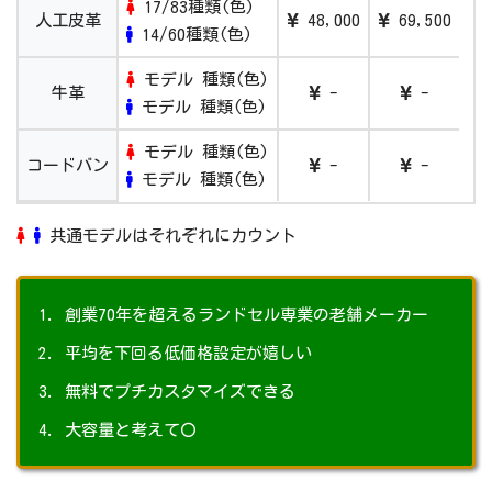
17/83種類(色)
人工皮革
48,000
69,500
14/60種類(色)
2020/5/1
サンポケット×カザマランドセルコラボモ
デルの購入・お問い合わせ
モデル 種類(色)
牛革
-
-
モデル 種類(色)
2020/5/1
「LEPOLE」シリーズ ご購入・問い合わせ
について
モデル 種類(色)
コードバン
-
-
モデル 種類(色)
2019/10/25
カザマランドセルYahoo!ショッピング店オ
ープン！
共通モデルはそれぞれにカウント
創業70年を超えるランドセル専業の老舗メーカー
平均を下回る低価格設定が嬉しい
無料でプチカスタマイズできる
大容量と考えて〇