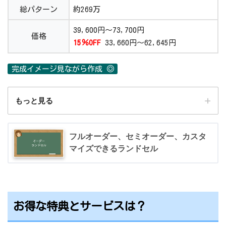
総パターン
約269万
39,600円～73,700円
価格
15％OFF
33,660円～62,645円
完成イメージ見ながら作成 ◎
もっと見る
メーカー
イオン(
特徴を見る
)
フルオーダー、セミオーダー、カスタ
マイズできるランドセル
公式サイト
カスタマイズランドセル
総パターン
約269万
39,600円～73,700円
価格
お得な特典とサービスは？
15％OFF
33,660円～62,645円