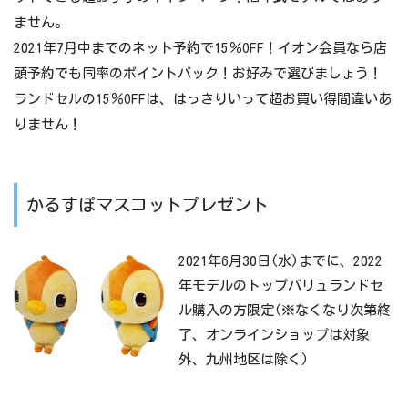
ません。
4回目/2022年1月6日(3月下旬頃お届け)
2021年7月中までのネット予約で15％OFF！イオン会員なら店
頭予約でも同率のポイントバック！お好みで選びましょう！
みらいポケット
ランドセルの15％OFFは、はっきりいって超お買い得間違いあ
本体デザイン/2種類(男女向け各1)、本体・
りません！
カブセ・へり・ネームホルダー/各11色、背あ
て/3色、かぶせ鋲/6種
選べる
はなまるランドセル24
パーツ
かるすぽマスコットプレゼント
本体デザイン/3種類(男女向け各1、共通1)、
本体・カブセ・へり/各24色、かぶせ裏・内
2021年6月30日(水)までに、2022
装/8色、かぶせ鋲/8種、ネームホルダー/2種
年モデルのトップバリュランドセ
類14色
ル購入の方限定(※なくなり次第終
了、オンラインショップは対象
外、九州地区は除く)