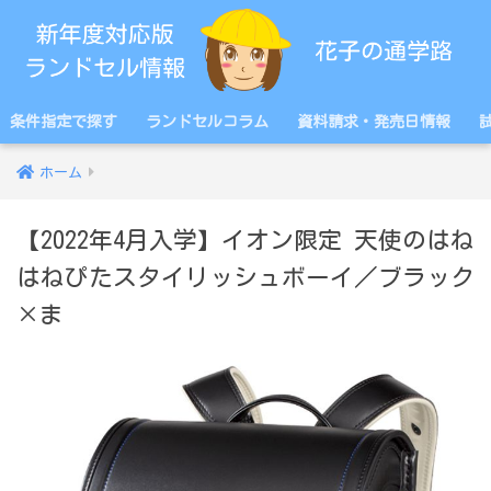
条件指定で探す
ランドセルコラム
資料請求・発売日情報
ホーム
【2022年4月入学】イオン限定 天使のはね
はねぴたスタイリッシュボーイ／ブラック
×ま