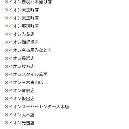
×
イオン赤羽北本通り店
×
イオン天王町店
×
イオン天王町店
×
イオン那珂町店
×
イオンみぶ店
×
イオン御経塚店
×
イオン名古屋みなと店
×
イオン長浜店
×
イオン枚方店
×
イオンスタイル箕面
×
イオン三木青山店
×
イオン倉敷店
×
イオン坂出店
×
イオンスーパーセンター大木店
×
イオン大木店
×
イオン光吉店